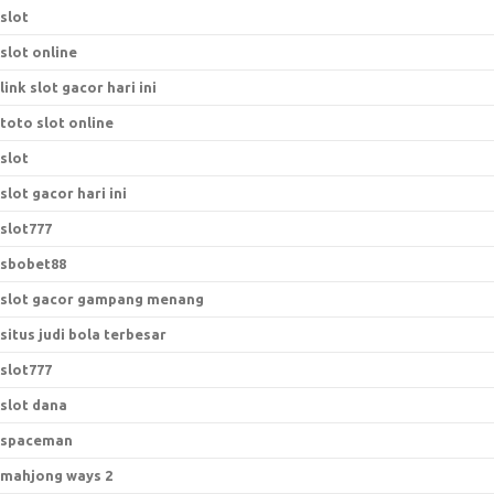
slot
slot online
link slot gacor hari ini
toto slot online
slot
slot gacor hari ini
slot777
sbobet88
slot gacor gampang menang
situs judi bola terbesar
slot777
slot dana
spaceman
mahjong ways 2