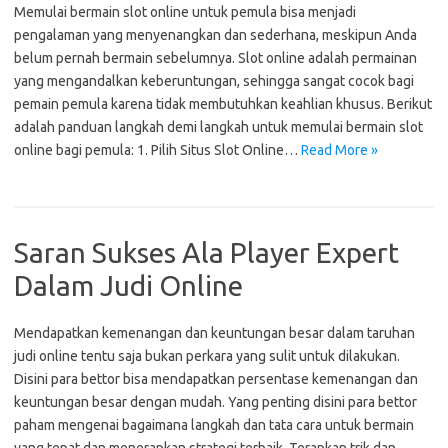
Memulai bermain slot online untuk pemula bisa menjadi
pengalaman yang menyenangkan dan sederhana, meskipun Anda
belum pernah bermain sebelumnya. Slot online adalah permainan
yang mengandalkan keberuntungan, sehingga sangat cocok bagi
pemain pemula karena tidak membutuhkan keahlian khusus. Berikut
adalah panduan langkah demi langkah untuk memulai bermain slot
online bagi pemula: 1. Pilih Situs Slot Online…
Read More »
Saran Sukses Ala Player Expert
Dalam Judi Online
Mendapatkan kemenangan dan keuntungan besar dalam taruhan
judi online tentu saja bukan perkara yang sulit untuk dilakukan.
Disini para bettor bisa mendapatkan persentase kemenangan dan
keuntungan besar dengan mudah. Yang penting disini para bettor
paham mengenai bagaimana langkah dan tata cara untuk bermain