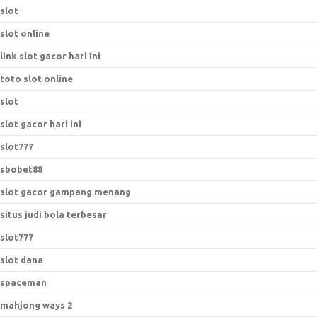
slot
slot online
link slot gacor hari ini
toto slot online
slot
slot gacor hari ini
slot777
sbobet88
slot gacor gampang menang
situs judi bola terbesar
slot777
slot dana
spaceman
mahjong ways 2