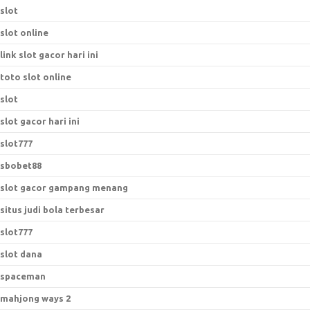
slot
slot online
link slot gacor hari ini
toto slot online
slot
slot gacor hari ini
slot777
sbobet88
slot gacor gampang menang
situs judi bola terbesar
slot777
slot dana
spaceman
mahjong ways 2