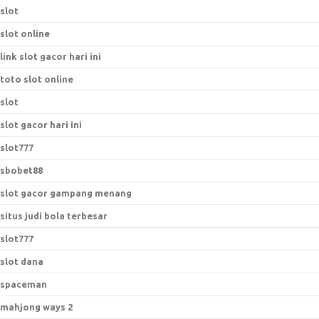
slot
slot online
link slot gacor hari ini
toto slot online
slot
slot gacor hari ini
slot777
sbobet88
slot gacor gampang menang
situs judi bola terbesar
slot777
slot dana
spaceman
mahjong ways 2