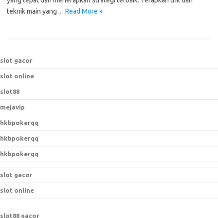
yang tepat dan menerapkan strategi terbaik. Terapkan trik dan
teknik main yang…
Read More »
slot gacor
slot online
slot88
mejavip
hkbpokerqq
hkbpokerqq
hkbpokerqq
slot gacor
slot online
s
lot88 gacor