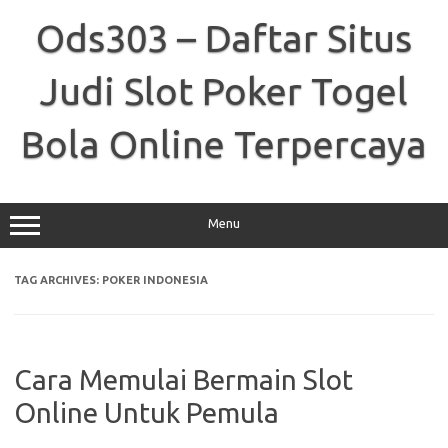
Skip
to
Ods303 – Daftar Situs
content
Judi Slot Poker Togel
Bola Online Terpercaya
Menu
TAG ARCHIVES:
POKER INDONESIA
Cara Memulai Bermain Slot
Online Untuk Pemula