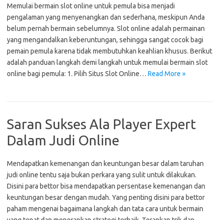
Memulai bermain slot online untuk pemula bisa menjadi
pengalaman yang menyenangkan dan sederhana, meskipun Anda
belum pernah bermain sebelumnya. Slot online adalah permainan
yang mengandalkan keberuntungan, sehingga sangat cocok bagi
pemain pemula karena tidak membutuhkan keahlian khusus. Berikut
adalah panduan langkah demi langkah untuk memulai bermain slot
online bagi pemula: 1. Pilih Situs Slot Online…
Read More »
Saran Sukses Ala Player Expert
Dalam Judi Online
Mendapatkan kemenangan dan keuntungan besar dalam taruhan
judi online tentu saja bukan perkara yang sulit untuk dilakukan.
Disini para bettor bisa mendapatkan persentase kemenangan dan
keuntungan besar dengan mudah. Yang penting disini para bettor
paham mengenai bagaimana langkah dan tata cara untuk bermain