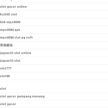
slot gacor online
koi365 slot
link mpo8080
mpo8080 apk
mpo8080 slot pg soft
香港赌场
jaguar33 slot online
jaguar33 slot
slot777
slot88
slot
slot gacor gampang menang
slot gacor