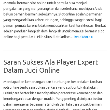
Memulai bermain slot online untuk pemula bisa menjadi
pengalaman yang menyenangkan dan sederhana, meskipun Anda
belum pernah bermain sebelumnya. Slot online adalah permainan
yang mengandalkan keberuntungan, sehingga sangat cocok bagi
pemain pemula karena tidak membutuhkan keahlian khusus. Berikut
adalah panduan langkah demi langkah untuk memulai bermain slot
online bagi pemula: 1. Pilih Situs Slot Online…
Read More »
Saran Sukses Ala Player Expert
Dalam Judi Online
Mendapatkan kemenangan dan keuntungan besar dalam taruhan
judi online tentu saja bukan perkara yang sulit untuk dilakukan.
Disini para bettor bisa mendapatkan persentase kemenangan dan
keuntungan besar dengan mudah. Yang penting disini para bettor
paham mengenai bagaimana langkah dan tata cara untuk bermain