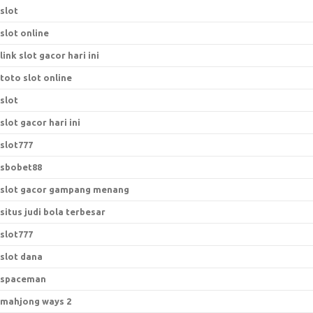
slot
slot online
link slot gacor hari ini
toto slot online
slot
slot gacor hari ini
slot777
sbobet88
slot gacor gampang menang
situs judi bola terbesar
slot777
slot dana
spaceman
mahjong ways 2