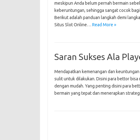
meskipun Anda belum pernah bermain sebel
keberuntungan, sehingga sangat cocok bagi
Berikut adalah panduan langkah demi langkah
Situs Slot Online…
Read More »
Saran Sukses Ala Play
Mendapatkan kemenangan dan keuntungan bes
sulit untuk dilakukan. Disini para bettor 
dengan mudah. Yang penting disini para bet
bermain yang tepat dan menerapkan strategi