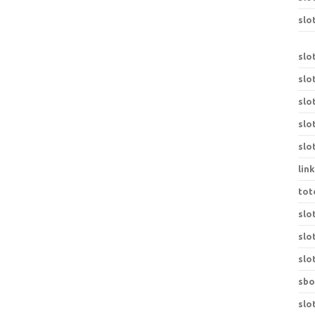
slo
slo
slo
slo
slo
slo
lin
tot
slo
slo
slo
sbo
slo