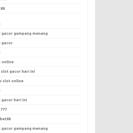
t88
t
t gacor gampang menang
t gacor
t
t online
k slot gacor hari ini
o slot online
t
t gacor hari ini
t777
bet88
t gacor gampang menang