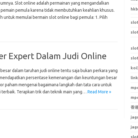
umnya. Slot online adalah permainan yang mengandalkan
hk
 pemain pemula karena tidak membutuhkan keahlian khusus.
 untuk memulai bermain slot online bagi pemula: 1. Pilih
slo
slo
s
lo
er Expert Dalam Judi Online
slo
koi
ar dalam taruhan judi online tentu saja bukan perkara yang
bisa mendapatkan persentase kemenangan dan keuntungan besar
lin
tor paham mengenai bagaimana langkah dan tata cara untuk
mpo
 terbaik. Terapkan trik dan teknik main yang…
Read More »
mpo
香
jag
jag
slo