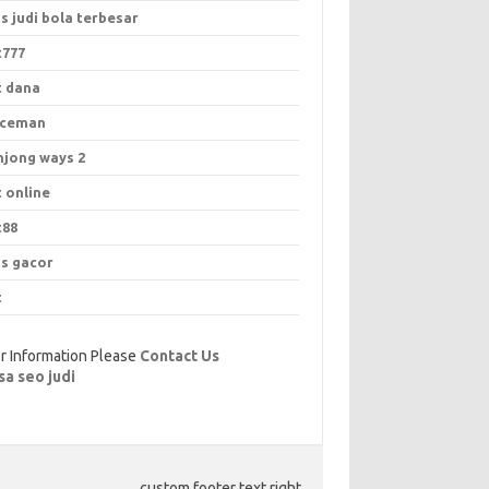
us judi bola terbesar
t777
t dana
aceman
jong ways 2
t online
t88
us gacor
t
r Information Please
Contact Us
sa seo judi
custom footer text right