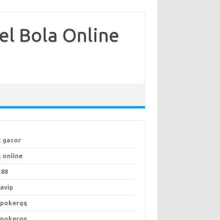
el Bola Online
t gacor
t online
t88
avip
bpokerqq
bpokerqq