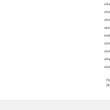
sit
slo
slo
sp
mah
slo
slo
sit
slo
Fo
ja