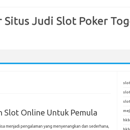
 Situs Judi Slot Poker Tog
slo
slo
slo
 Slot Online Untuk Pemula
mej
hk
 bisa menjadi pengalaman yang menyenangkan dan sederhana,
hk