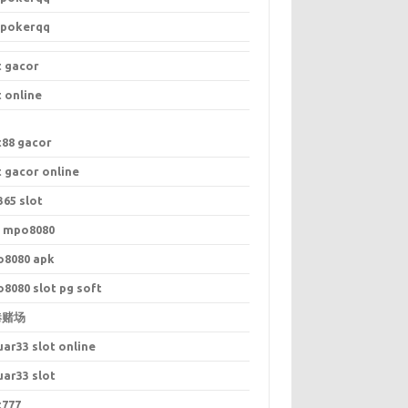
bpokerqq
t gacor
t online
t88 gacor
t gacor online
365 slot
k mpo8080
8080 apk
8080 slot pg soft
港赌场
uar33 slot online
uar33 slot
t777