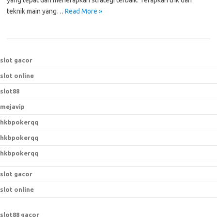
yang tepat dan menerapkan strategi terbaik. Terapkan trik dan
teknik main yang…
Read More »
slot gacor
slot online
slot88
mejavip
hkbpokerqq
hkbpokerqq
hkbpokerqq
slot gacor
slot online
s
lot88 gacor