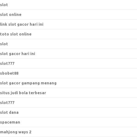
slot
slot online
link slot gacor hari ini
toto slot online
slot
slot gacor hari ini
slot777
sbobet88
slot gacor gampang menang
situs judi bola terbesar
slot777
slot dana
spaceman
mahjong ways 2