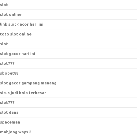
slot
slot online
link slot gacor hari ini
toto slot online
slot
slot gacor hari ini
slot777
sbobet88
slot gacor gampang menang
situs judi bola terbesar
slot777
slot dana
spaceman
mahjong ways 2