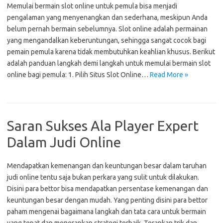
Memulai bermain slot online untuk pemula bisa menjadi
pengalaman yang menyenangkan dan sederhana, meskipun Anda
belum pernah bermain sebelumnya. Slot online adalah permainan
yang mengandalkan keberuntungan, sehingga sangat cocok bagi
pemain pemula karena tidak membutuhkan keahlian khusus. Berikut
adalah panduan langkah demi langkah untuk memulai bermain slot
online bagi pemula: 1. Pilih Situs Slot Online…
Read More »
Saran Sukses Ala Player Expert
Dalam Judi Online
Mendapatkan kemenangan dan keuntungan besar dalam taruhan
judi online tentu saja bukan perkara yang sulit untuk dilakukan.
Disini para bettor bisa mendapatkan persentase kemenangan dan
keuntungan besar dengan mudah. Yang penting disini para bettor
paham mengenai bagaimana langkah dan tata cara untuk bermain