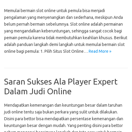
Memulai bermain slot online untuk pemula bisa menjadi
pengalaman yang menyenangkan dan sederhana, meskipun Anda
belum pernah bermain sebelumnya. Slot online adalah permainan
yang mengandalkan keberuntungan, sehingga sangat cocok bagi
pemain pemula karena tidak membutuhkan keahlian khusus. Berikut
adalah panduan langkah demi langkah untuk memulai bermain slot
online bagi pemula: 1. Pilih Situs Slot Online…
Read More »
Saran Sukses Ala Player Expert
Dalam Judi Online
Mendapatkan kemenangan dan keuntungan besar dalam taruhan
judi online tentu saja bukan perkara yang sulit untuk dilakukan.
Disini para bettor bisa mendapatkan persentase kemenangan dan
keuntungan besar dengan mudah. Yang penting disini para bettor