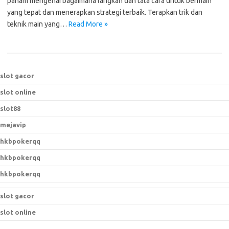
paham mengenai bagaimana langkah dan tata cara untuk bermain
yang tepat dan menerapkan strategi terbaik. Terapkan trik dan
teknik main yang…
Read More »
slot gacor
slot online
slot88
mejavip
hkbpokerqq
hkbpokerqq
hkbpokerqq
slot gacor
slot online