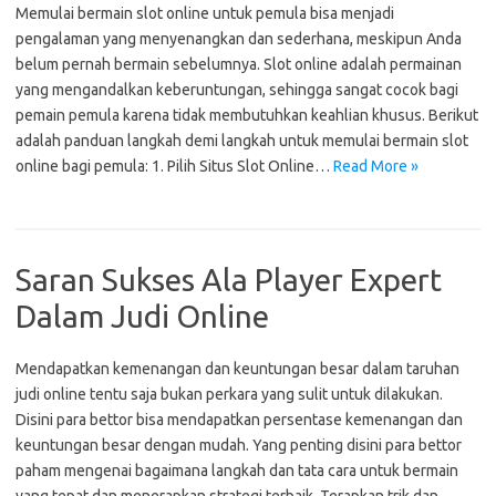
Memulai bermain slot online untuk pemula bisa menjadi
pengalaman yang menyenangkan dan sederhana, meskipun Anda
belum pernah bermain sebelumnya. Slot online adalah permainan
yang mengandalkan keberuntungan, sehingga sangat cocok bagi
pemain pemula karena tidak membutuhkan keahlian khusus. Berikut
adalah panduan langkah demi langkah untuk memulai bermain slot
online bagi pemula: 1. Pilih Situs Slot Online…
Read More »
Saran Sukses Ala Player Expert
Dalam Judi Online
Mendapatkan kemenangan dan keuntungan besar dalam taruhan
judi online tentu saja bukan perkara yang sulit untuk dilakukan.
Disini para bettor bisa mendapatkan persentase kemenangan dan
keuntungan besar dengan mudah. Yang penting disini para bettor
paham mengenai bagaimana langkah dan tata cara untuk bermain