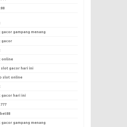
t88
t
t gacor gampang menang
t gacor
t
t online
k slot gacor hari ini
o slot online
t
t gacor hari ini
t777
bet88
t gacor gampang menang