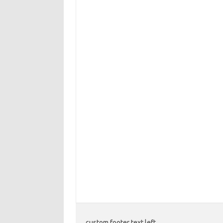
custom footer text left