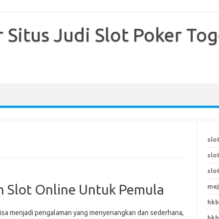
 Situs Judi Slot Poker Tog
slo
slo
slo
 Slot Online Untuk Pemula
mej
hk
 bisa menjadi pengalaman yang menyenangkan dan sederhana,
hk