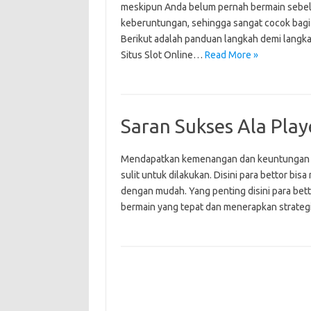
meskipun Anda belum pernah bermain sebel
keberuntungan, sehingga sangat cocok bagi
Berikut adalah panduan langkah demi langkah
Situs Slot Online…
Read More »
Saran Sukses Ala Play
Mendapatkan kemenangan dan keuntungan bes
sulit untuk dilakukan. Disini para bettor 
dengan mudah. Yang penting disini para bet
bermain yang tepat dan menerapkan strategi