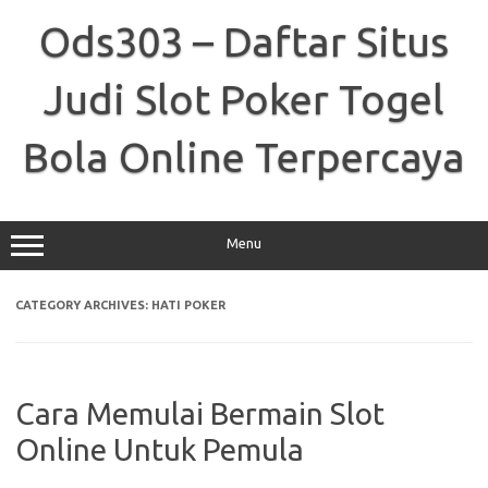
Skip
to
Ods303 – Daftar Situs
content
Judi Slot Poker Togel
Bola Online Terpercaya
Menu
CATEGORY ARCHIVES:
HATI POKER
Cara Memulai Bermain Slot
Online Untuk Pemula