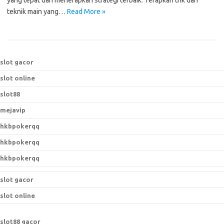
yang tepat dan menerapkan strategi terbaik. Terapkan trik dan
teknik main yang…
Read More »
slot gacor
slot online
slot88
mejavip
hkbpokerqq
hkbpokerqq
hkbpokerqq
slot gacor
slot online
s
lot88 gacor