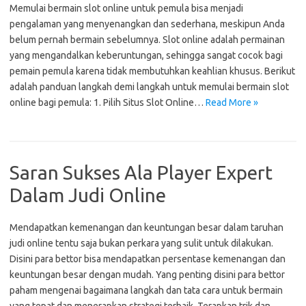
Memulai bermain slot online untuk pemula bisa menjadi
pengalaman yang menyenangkan dan sederhana, meskipun Anda
belum pernah bermain sebelumnya. Slot online adalah permainan
yang mengandalkan keberuntungan, sehingga sangat cocok bagi
pemain pemula karena tidak membutuhkan keahlian khusus. Berikut
adalah panduan langkah demi langkah untuk memulai bermain slot
online bagi pemula: 1. Pilih Situs Slot Online…
Read More »
Saran Sukses Ala Player Expert
Dalam Judi Online
Mendapatkan kemenangan dan keuntungan besar dalam taruhan
judi online tentu saja bukan perkara yang sulit untuk dilakukan.
Disini para bettor bisa mendapatkan persentase kemenangan dan
keuntungan besar dengan mudah. Yang penting disini para bettor
paham mengenai bagaimana langkah dan tata cara untuk bermain