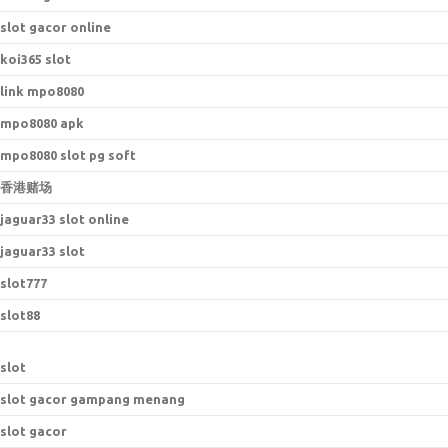
slot gacor online
koi365 slot
link mpo8080
mpo8080 apk
mpo8080 slot pg soft
香港赌场
jaguar33 slot online
jaguar33 slot
slot777
slot88
slot
slot gacor gampang menang
slot gacor