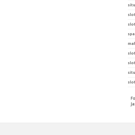
sit
slo
slo
sp
mah
slo
slo
sit
slo
Fo
ja