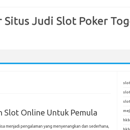
 Situs Judi Slot Poker Tog
slo
slo
slo
 Slot Online Untuk Pemula
mej
hk
 bisa menjadi pengalaman yang menyenangkan dan sederhana,
hk