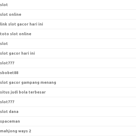
slot
slot online
link slot gacor hari ini
toto slot online
slot
slot gacor hari ini
slot777
sbobet88
slot gacor gampang menang
situs judi bola terbesar
slot777
slot dana
spaceman
mahjong ways 2