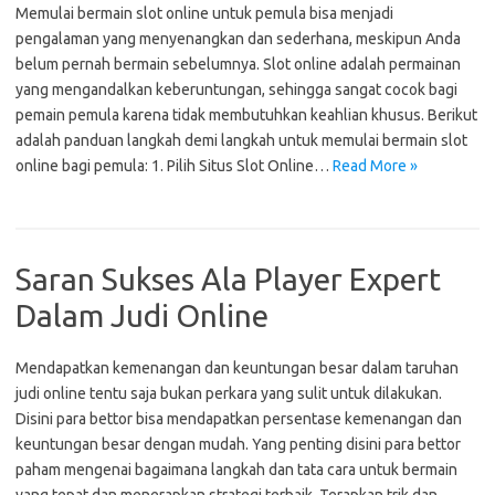
Memulai bermain slot online untuk pemula bisa menjadi
pengalaman yang menyenangkan dan sederhana, meskipun Anda
belum pernah bermain sebelumnya. Slot online adalah permainan
yang mengandalkan keberuntungan, sehingga sangat cocok bagi
pemain pemula karena tidak membutuhkan keahlian khusus. Berikut
adalah panduan langkah demi langkah untuk memulai bermain slot
online bagi pemula: 1. Pilih Situs Slot Online…
Read More »
Saran Sukses Ala Player Expert
Dalam Judi Online
Mendapatkan kemenangan dan keuntungan besar dalam taruhan
judi online tentu saja bukan perkara yang sulit untuk dilakukan.
Disini para bettor bisa mendapatkan persentase kemenangan dan
keuntungan besar dengan mudah. Yang penting disini para bettor
paham mengenai bagaimana langkah dan tata cara untuk bermain