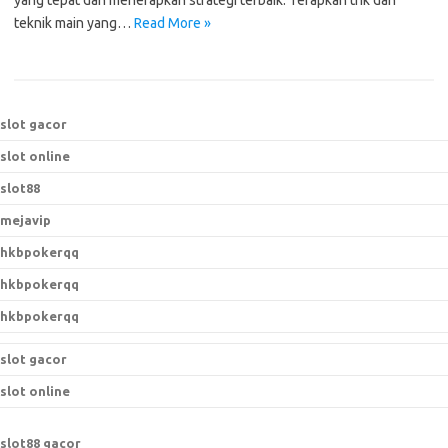
yang tepat dan menerapkan strategi terbaik. Terapkan trik dan
teknik main yang…
Read More »
slot gacor
slot online
slot88
mejavip
hkbpokerqq
hkbpokerqq
hkbpokerqq
slot gacor
slot online
s
lot88 gacor