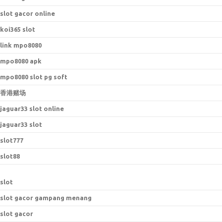
slot gacor online
koi365 slot
link mpo8080
mpo8080 apk
mpo8080 slot pg soft
香港赌场
jaguar33 slot online
jaguar33 slot
slot777
slot88
slot
slot gacor gampang menang
slot gacor