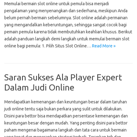
Memulai bermain slot online untuk pemula bisa menjadi
pengalaman yang menyenangkan dan sederhana, meskipun Anda
belum pernah bermain sebelumnya. Slot online adalah permainan
yang mengandalkan keberuntungan, sehingga sangat cocok bagi
pemain pemula karena tidak membutuhkan keahlian khusus. Berikut
adalah panduan langkah demi langkah untuk memulai bermain slot
online bagi pemula: 1. Pilih Situs Slot Online…
Read More »
Saran Sukses Ala Player Expert
Dalam Judi Online
Mendapatkan kemenangan dan keuntungan besar dalam taruhan
judi online tentu saja bukan perkara yang sulit untuk dilakukan.
Disini para bettor bisa mendapatkan persentase kemenangan dan
keuntungan besar dengan mudah. Yang penting disini para bettor
paham mengenai bagaimana langkah dan tata cara untuk bermain