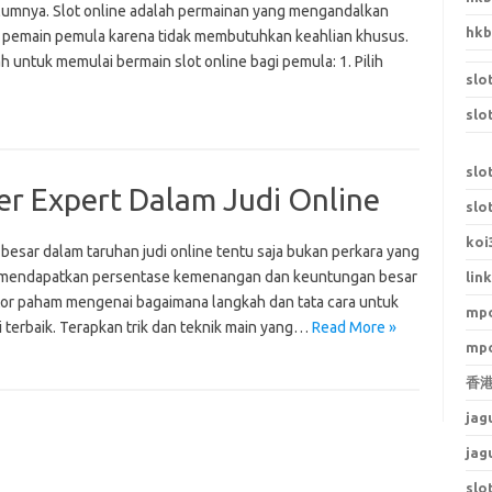
umnya. Slot online adalah permainan yang mengandalkan
hk
 pemain pemula karena tidak membutuhkan keahlian khusus.
 untuk memulai bermain slot online bagi pemula: 1. Pilih
slo
slo
s
lo
er Expert Dalam Judi Online
slo
koi
ar dalam taruhan judi online tentu saja bukan perkara yang
bisa mendapatkan persentase kemenangan dan keuntungan besar
lin
tor paham mengenai bagaimana langkah dan tata cara untuk
mpo
 terbaik. Terapkan trik dan teknik main yang…
Read More »
mpo
香
jag
jag
slo