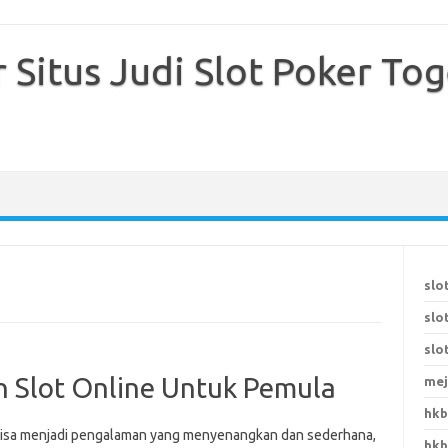
 Situs Judi Slot Poker Tog
slo
slo
slo
 Slot Online Untuk Pemula
mej
hk
 bisa menjadi pengalaman yang menyenangkan dan sederhana,
hk