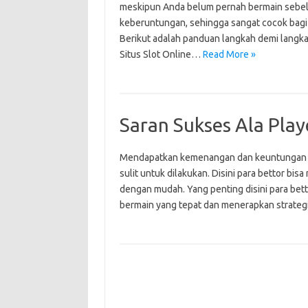
meskipun Anda belum pernah bermain sebel
keberuntungan, sehingga sangat cocok bagi
Berikut adalah panduan langkah demi langkah
Situs Slot Online…
Read More »
Saran Sukses Ala Play
Mendapatkan kemenangan dan keuntungan bes
sulit untuk dilakukan. Disini para bettor 
dengan mudah. Yang penting disini para bet
bermain yang tepat dan menerapkan strategi