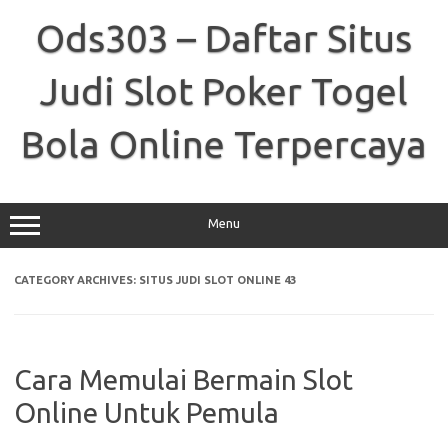
Skip
to
Ods303 – Daftar Situs
content
Judi Slot Poker Togel
Bola Online Terpercaya
Menu
CATEGORY ARCHIVES:
SITUS JUDI SLOT ONLINE 43
Cara Memulai Bermain Slot
Online Untuk Pemula