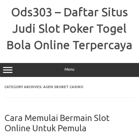
Skip
to
Ods303 – Daftar Situs
content
Judi Slot Poker Togel
Bola Online Terpercaya
Menu
CATEGORY ARCHIVES:
AGEN SBOBET CASINO
Cara Memulai Bermain Slot
Online Untuk Pemula