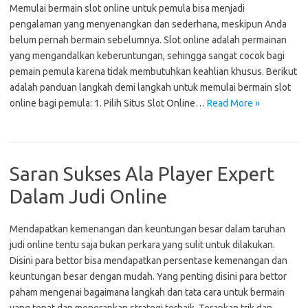
Memulai bermain slot online untuk pemula bisa menjadi
pengalaman yang menyenangkan dan sederhana, meskipun Anda
belum pernah bermain sebelumnya. Slot online adalah permainan
yang mengandalkan keberuntungan, sehingga sangat cocok bagi
pemain pemula karena tidak membutuhkan keahlian khusus. Berikut
adalah panduan langkah demi langkah untuk memulai bermain slot
online bagi pemula: 1. Pilih Situs Slot Online…
Read More »
Saran Sukses Ala Player Expert
Dalam Judi Online
Mendapatkan kemenangan dan keuntungan besar dalam taruhan
judi online tentu saja bukan perkara yang sulit untuk dilakukan.
Disini para bettor bisa mendapatkan persentase kemenangan dan
keuntungan besar dengan mudah. Yang penting disini para bettor
paham mengenai bagaimana langkah dan tata cara untuk bermain