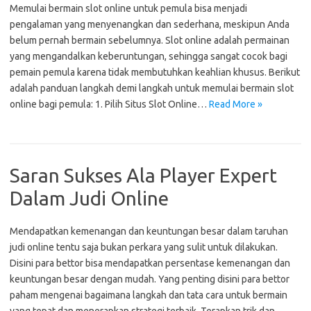
Memulai bermain slot online untuk pemula bisa menjadi
pengalaman yang menyenangkan dan sederhana, meskipun Anda
belum pernah bermain sebelumnya. Slot online adalah permainan
yang mengandalkan keberuntungan, sehingga sangat cocok bagi
pemain pemula karena tidak membutuhkan keahlian khusus. Berikut
adalah panduan langkah demi langkah untuk memulai bermain slot
online bagi pemula: 1. Pilih Situs Slot Online…
Read More »
Saran Sukses Ala Player Expert
Dalam Judi Online
Mendapatkan kemenangan dan keuntungan besar dalam taruhan
judi online tentu saja bukan perkara yang sulit untuk dilakukan.
Disini para bettor bisa mendapatkan persentase kemenangan dan
keuntungan besar dengan mudah. Yang penting disini para bettor
paham mengenai bagaimana langkah dan tata cara untuk bermain