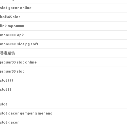
slot gacor online
koi365 slot
link mpo8080
mpo8080 apk
mpo8080 slot pg soft
香港赌场
jaguar33 slot online
jaguar33 slot
slot777
slot88
slot
slot gacor gampang menang
slot gacor