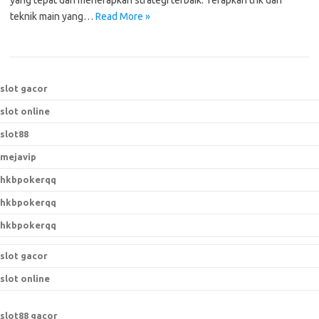
yang tepat dan menerapkan strategi terbaik. Terapkan trik dan
teknik main yang…
Read More »
slot gacor
slot online
slot88
mejavip
hkbpokerqq
hkbpokerqq
hkbpokerqq
slot gacor
slot online
s
lot88 gacor