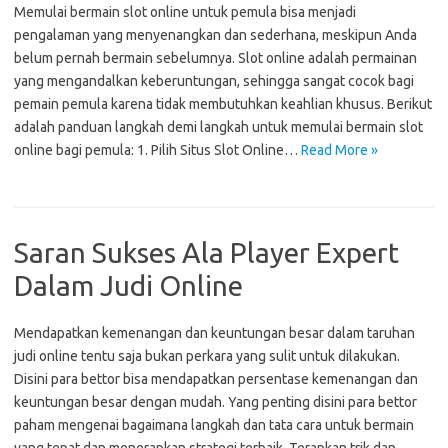
Memulai bermain slot online untuk pemula bisa menjadi
pengalaman yang menyenangkan dan sederhana, meskipun Anda
belum pernah bermain sebelumnya. Slot online adalah permainan
yang mengandalkan keberuntungan, sehingga sangat cocok bagi
pemain pemula karena tidak membutuhkan keahlian khusus. Berikut
adalah panduan langkah demi langkah untuk memulai bermain slot
online bagi pemula: 1. Pilih Situs Slot Online…
Read More »
Saran Sukses Ala Player Expert
Dalam Judi Online
Mendapatkan kemenangan dan keuntungan besar dalam taruhan
judi online tentu saja bukan perkara yang sulit untuk dilakukan.
Disini para bettor bisa mendapatkan persentase kemenangan dan
keuntungan besar dengan mudah. Yang penting disini para bettor
paham mengenai bagaimana langkah dan tata cara untuk bermain