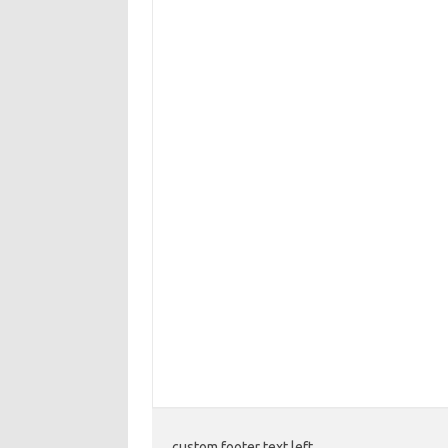
custom footer text left