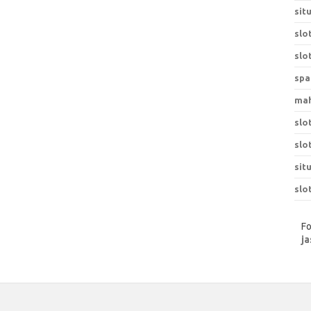
sit
slo
slo
sp
mah
slo
slo
sit
slo
Fo
ja