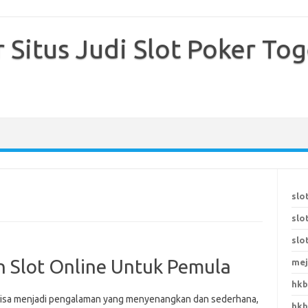
 Situs Judi Slot Poker Tog
slo
slo
slo
 Slot Online Untuk Pemula
mej
hk
 bisa menjadi pengalaman yang menyenangkan dan sederhana,
hk