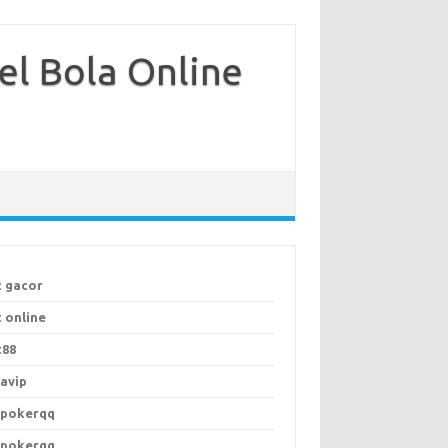
el Bola Online
t gacor
t online
t88
avip
bpokerqq
bpokerqq