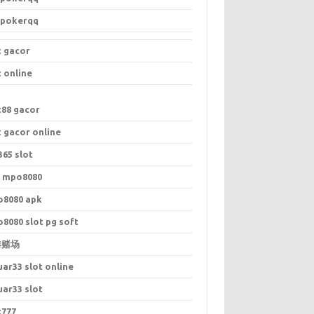
bpokerqq
t gacor
t online
t88 gacor
t gacor online
365 slot
k mpo8080
8080 apk
8080 slot pg soft
港赌场
uar33 slot online
uar33 slot
t777