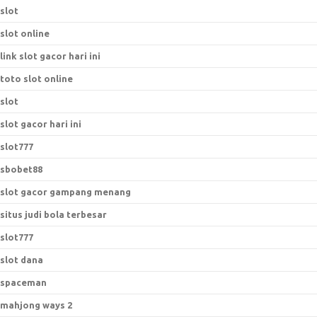
slot
slot online
link slot gacor hari ini
toto slot online
slot
slot gacor hari ini
slot777
sbobet88
slot gacor gampang menang
situs judi bola terbesar
slot777
slot dana
spaceman
mahjong ways 2