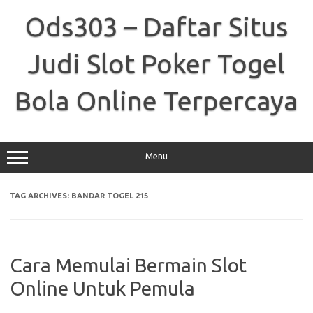
Skip
to
Ods303 – Daftar Situs
content
Judi Slot Poker Togel
Bola Online Terpercaya
Menu
TAG ARCHIVES:
BANDAR TOGEL 215
Cara Memulai Bermain Slot
Online Untuk Pemula