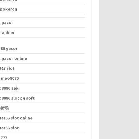
bpokerqq
t gacor
t online
t88 gacor
t gacor online
365 slot
k mpo8080
8080 apk
8080 slot pg soft
港赌场
uar33 slot online
uar33 slot
t777