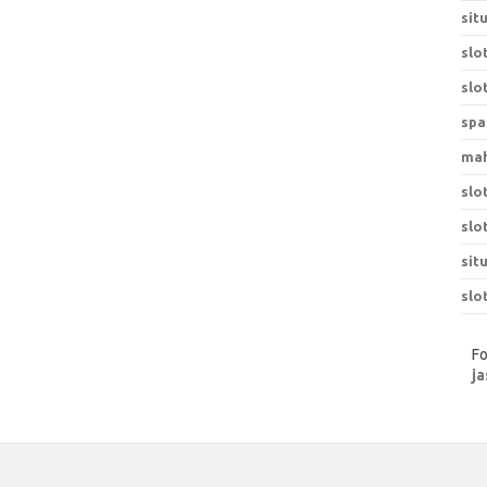
sit
slo
slo
sp
mah
slo
slo
sit
slo
Fo
ja