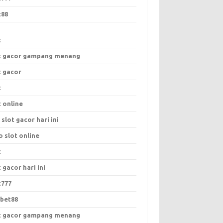
t88
t
t gacor gampang menang
t gacor
t
t online
k slot gacor hari ini
o slot online
t
t gacor hari ini
t777
bet88
t gacor gampang menang