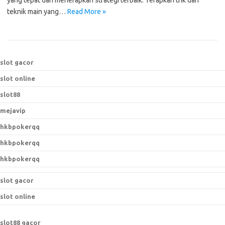
yang tepat dan menerapkan strategi terbaik. Terapkan trik dan
teknik main yang…
Read More »
slot gacor
slot online
slot88
mejavip
hkbpokerqq
hkbpokerqq
hkbpokerqq
slot gacor
slot online
s
lot88 gacor