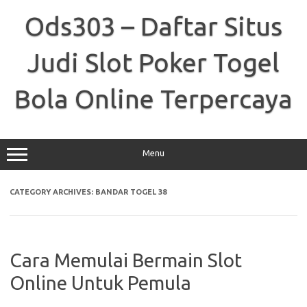
Skip
to
Ods303 – Daftar Situs
content
Judi Slot Poker Togel
Bola Online Terpercaya
Menu
CATEGORY ARCHIVES:
BANDAR TOGEL 38
Cara Memulai Bermain Slot
Online Untuk Pemula