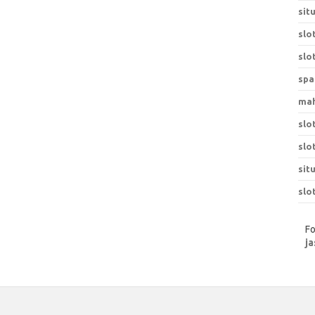
sit
slo
slo
sp
mah
slo
slo
sit
slo
Fo
ja