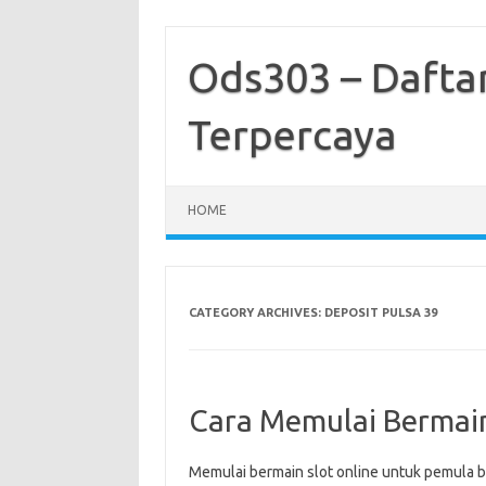
Skip
to
content
Ods303 – Daftar
Terpercaya
HOME
CATEGORY ARCHIVES:
DEPOSIT PULSA 39
Cara Memulai Bermain
Memulai bermain slot online untuk pemula