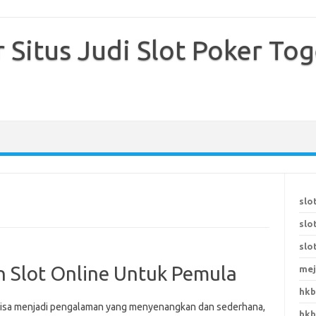
 Situs Judi Slot Poker Tog
slo
slo
slo
 Slot Online Untuk Pemula
mej
hk
 bisa menjadi pengalaman yang menyenangkan dan sederhana,
hk