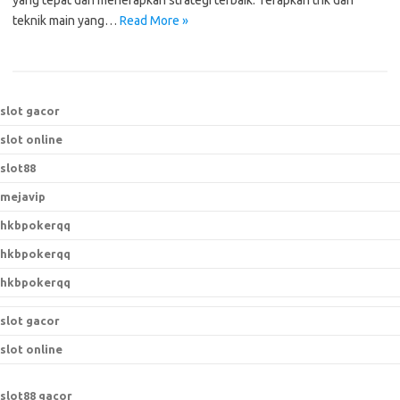
yang tepat dan menerapkan strategi terbaik. Terapkan trik dan
teknik main yang…
Read More »
slot gacor
slot online
slot88
mejavip
hkbpokerqq
hkbpokerqq
hkbpokerqq
slot gacor
slot online
s
lot88 gacor