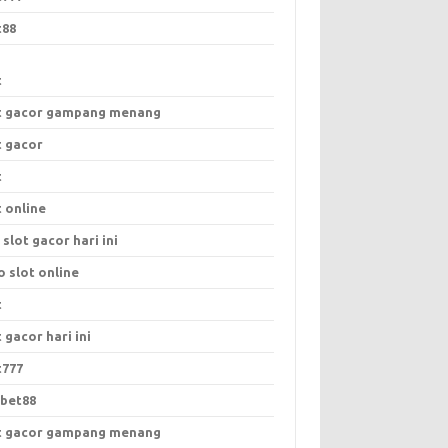
t88
t
t gacor gampang menang
t gacor
t
t online
k slot gacor hari ini
o slot online
t
t gacor hari ini
t777
bet88
t gacor gampang menang