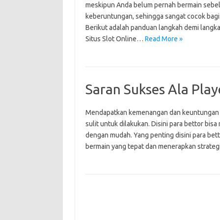
meskipun Anda belum pernah bermain sebel
keberuntungan, sehingga sangat cocok bagi
Berikut adalah panduan langkah demi langkah
Situs Slot Online…
Read More »
Saran Sukses Ala Play
Mendapatkan kemenangan dan keuntungan bes
sulit untuk dilakukan. Disini para bettor 
dengan mudah. Yang penting disini para bet
bermain yang tepat dan menerapkan strategi