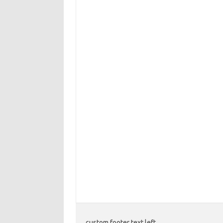
custom footer text left