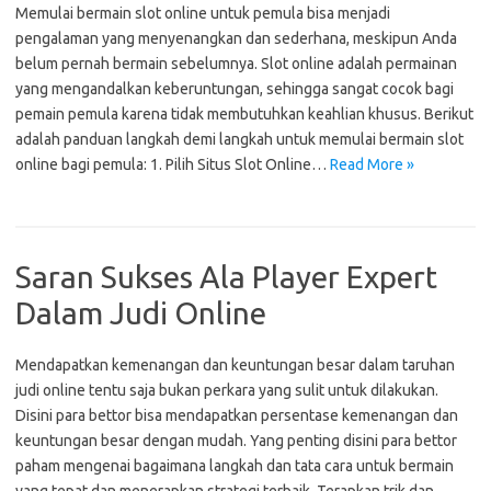
Memulai bermain slot online untuk pemula bisa menjadi
pengalaman yang menyenangkan dan sederhana, meskipun Anda
belum pernah bermain sebelumnya. Slot online adalah permainan
yang mengandalkan keberuntungan, sehingga sangat cocok bagi
pemain pemula karena tidak membutuhkan keahlian khusus. Berikut
adalah panduan langkah demi langkah untuk memulai bermain slot
online bagi pemula: 1. Pilih Situs Slot Online…
Read More »
Saran Sukses Ala Player Expert
Dalam Judi Online
Mendapatkan kemenangan dan keuntungan besar dalam taruhan
judi online tentu saja bukan perkara yang sulit untuk dilakukan.
Disini para bettor bisa mendapatkan persentase kemenangan dan
keuntungan besar dengan mudah. Yang penting disini para bettor
paham mengenai bagaimana langkah dan tata cara untuk bermain