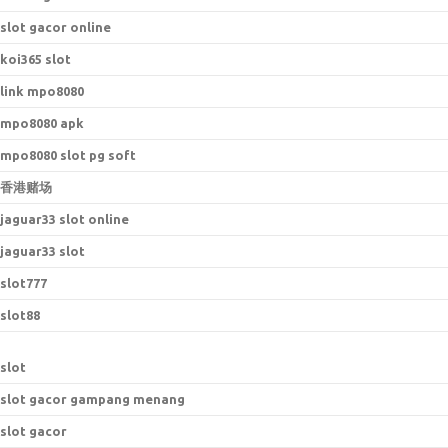
slot gacor online
koi365 slot
link mpo8080
mpo8080 apk
mpo8080 slot pg soft
香港赌场
jaguar33 slot online
jaguar33 slot
slot777
slot88
slot
slot gacor gampang menang
slot gacor