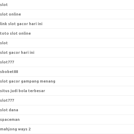
slot
slot online
link slot gacor hari ini
toto slot online
slot
slot gacor hari ini
slot777
sbobet88
slot gacor gampang menang
situs judi bola terbesar
slot777
slot dana
spaceman
mahjong ways 2