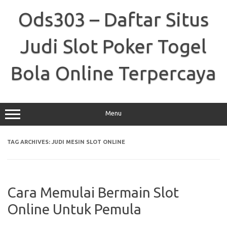
Skip
to
Ods303 – Daftar Situs
content
Judi Slot Poker Togel
Bola Online Terpercaya
Menu
TAG ARCHIVES:
JUDI MESIN SLOT ONLINE
Cara Memulai Bermain Slot
Online Untuk Pemula