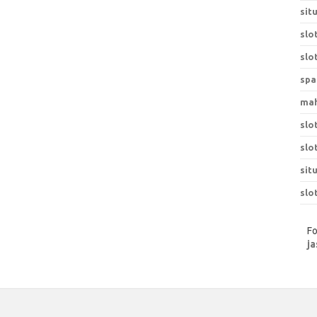
sit
slo
slo
sp
mah
slo
slo
sit
slo
Fo
ja