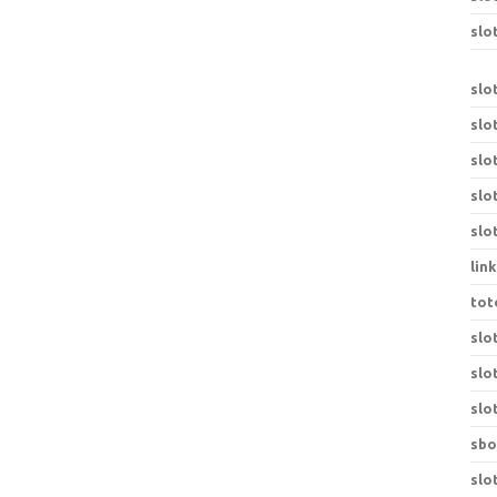
slo
slo
slo
slo
slo
slo
lin
tot
slo
slo
slo
sbo
slo