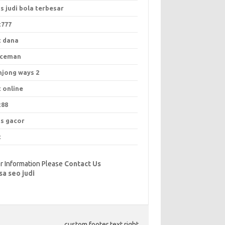
us judi bola terbesar
t777
t dana
aceman
jong ways 2
t online
t88
us gacor
t
r Information Please
Contact Us
sa seo judi
custom footer text right