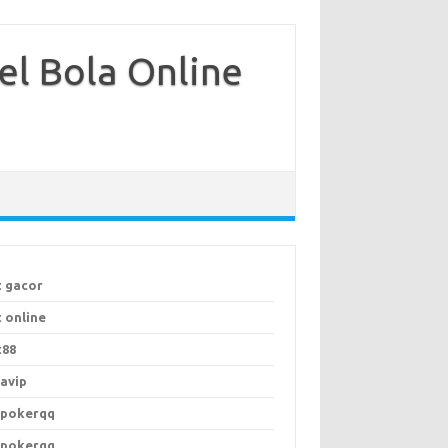
el Bola Online
t gacor
t online
t88
avip
bpokerqq
bpokerqq