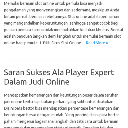
Memulai bermain slot online untuk pemula bisa menjadi
pengalaman yang menyenangkan dan sederhana, meskipun Anda
belum pernah bermain sebelumnya. Slot online adalah permainan
yang mengandalkan keberuntungan, sehingga sangat cocok bagi
pemain pemula karena tidak membutuhkan keahlian khusus. Berikut
adalah panduan langkah demi langkah untuk memulai bermain slot
online bagi pemula: 1. Pilih Situs Slot Online…
Read More »
Saran Sukses Ala Player Expert
Dalam Judi Online
Mendapatkan kemenangan dan keuntungan besar dalam taruhan
judi online tentu saja bukan perkara yang sulit untuk dilakukan.
Disini para bettor bisa mendapatkan persentase kemenangan dan
keuntungan besar dengan mudah. Yang penting disini para bettor
paham mengenai bagaimana langkah dan tata cara untuk bermain