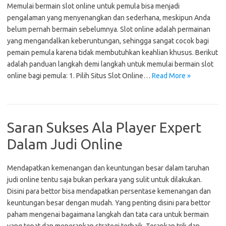
Memulai bermain slot online untuk pemula bisa menjadi
pengalaman yang menyenangkan dan sederhana, meskipun Anda
belum pernah bermain sebelumnya. Slot online adalah permainan
yang mengandalkan keberuntungan, sehingga sangat cocok bagi
pemain pemula karena tidak membutuhkan keahlian khusus. Berikut
adalah panduan langkah demi langkah untuk memulai bermain slot
online bagi pemula: 1. Pilih Situs Slot Online…
Read More »
Saran Sukses Ala Player Expert
Dalam Judi Online
Mendapatkan kemenangan dan keuntungan besar dalam taruhan
judi online tentu saja bukan perkara yang sulit untuk dilakukan.
Disini para bettor bisa mendapatkan persentase kemenangan dan
keuntungan besar dengan mudah. Yang penting disini para bettor
paham mengenai bagaimana langkah dan tata cara untuk bermain