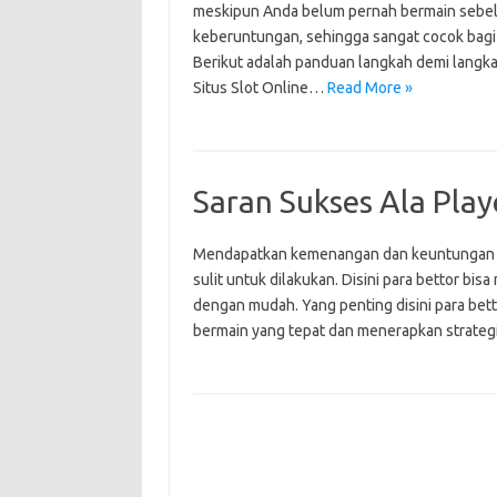
meskipun Anda belum pernah bermain sebel
keberuntungan, sehingga sangat cocok bagi
Berikut adalah panduan langkah demi langkah
Situs Slot Online…
Read More »
Saran Sukses Ala Play
Mendapatkan kemenangan dan keuntungan bes
sulit untuk dilakukan. Disini para bettor 
dengan mudah. Yang penting disini para bet
bermain yang tepat dan menerapkan strategi