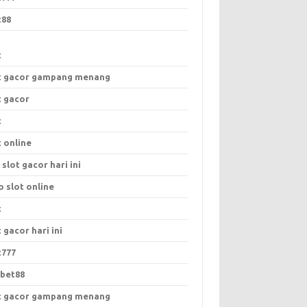
t88
t
t gacor gampang menang
t gacor
t
t online
k slot gacor hari ini
o slot online
t
t gacor hari ini
t777
bet88
t gacor gampang menang