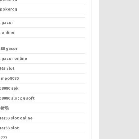
bpokerqq
t gacor
t online
t88 gacor
t gacor online
365 slot
k mpo8080
8080 apk
8080 slot pg soft
港赌场
uar33 slot online
uar33 slot
t777