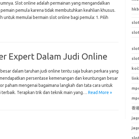
umnya. Slot online adalah permainan yang mengandalkan
hk
 pemain pemula karena tidak membutuhkan keahlian khusus.
 untuk memulai bermain slot online bagi pemula: 1. Pilih
slo
slo
s
lo
er Expert Dalam Judi Online
slo
koi
ar dalam taruhan judi online tentu saja bukan perkara yang
bisa mendapatkan persentase kemenangan dan keuntungan besar
lin
tor paham mengenai bagaimana langkah dan tata cara untuk
mpo
 terbaik. Terapkan trik dan teknik main yang…
Read More »
mpo
香
jag
jag
slo