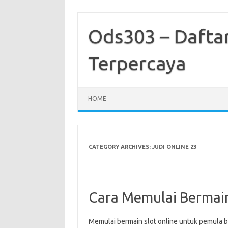
Skip
to
content
Ods303 – Daftar
Terpercaya
HOME
CATEGORY ARCHIVES:
JUDI ONLINE 23
Cara Memulai Bermain
Memulai bermain slot online untuk pemula