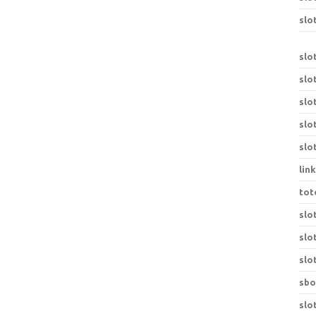
slo
slo
slo
slo
slo
slo
lin
tot
slo
slo
slo
sbo
slo