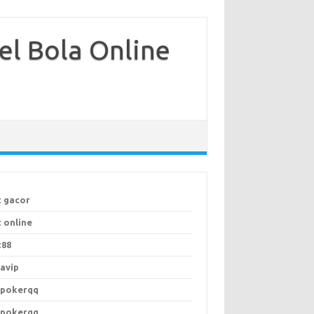
el Bola Online
t gacor
t online
t88
avip
bpokerqq
bpokerqq