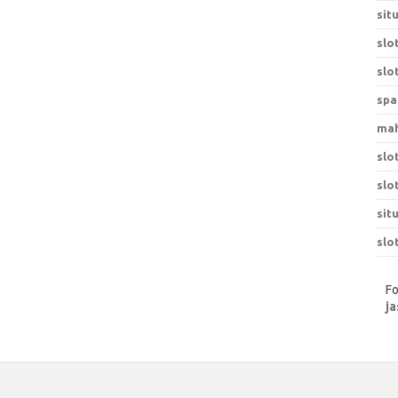
sit
slo
slo
sp
mah
slo
slo
sit
slo
Fo
ja