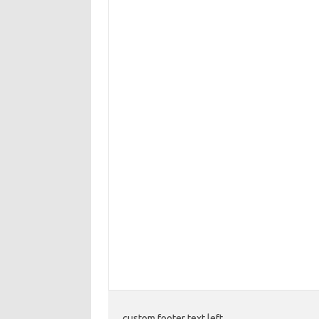
custom footer text left