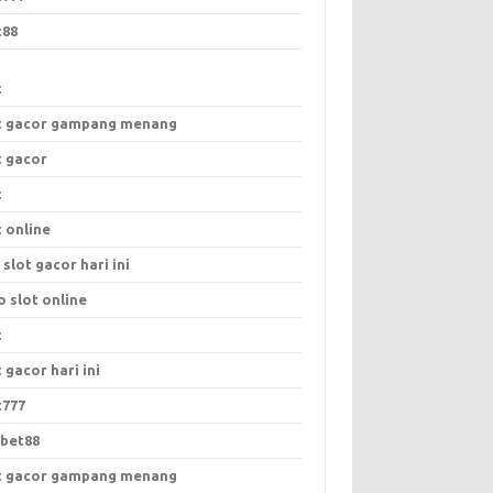
t88
t
t gacor gampang menang
t gacor
t
t online
k slot gacor hari ini
o slot online
t
t gacor hari ini
t777
bet88
t gacor gampang menang