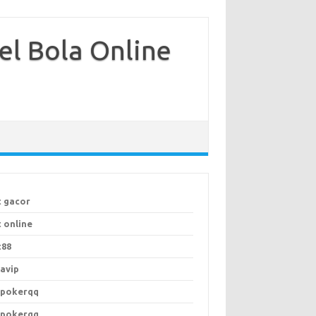
el Bola Online
t gacor
t online
t88
avip
bpokerqq
bpokerqq