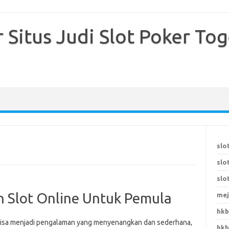
 Situs Judi Slot Poker Tog
slo
slo
slo
 Slot Online Untuk Pemula
mej
hk
 bisa menjadi pengalaman yang menyenangkan dan sederhana,
hk