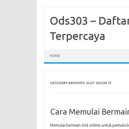
Skip
to
content
Ods303 – Daftar
Terpercaya
HOME
CATEGORY ARCHIVES:
SLOT GACOR 72
Cara Memulai Bermain
Memulai bermain slot online untuk pemula