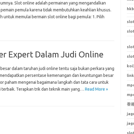
umnya. Slot online adalah permainan yang mengandalkan
hk
 pemain pemula karena tidak membutuhkan keahlian khusus.
 untuk memulai bermain slot online bagi pemula: 1. Pilih
slo
slo
s
lo
er Expert Dalam Judi Online
slo
koi
ar dalam taruhan judi online tentu saja bukan perkara yang
bisa mendapatkan persentase kemenangan dan keuntungan besar
lin
tor paham mengenai bagaimana langkah dan tata cara untuk
mpo
 terbaik. Terapkan trik dan teknik main yang…
Read More »
mpo
香
jag
jag
slo