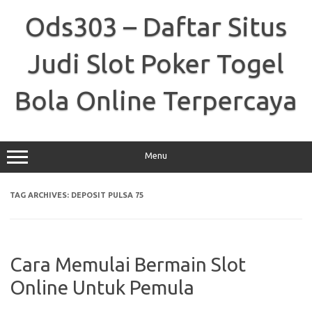
Skip
to
Ods303 – Daftar Situs
content
Judi Slot Poker Togel
Bola Online Terpercaya
Menu
TAG ARCHIVES:
DEPOSIT PULSA 75
Cara Memulai Bermain Slot
Online Untuk Pemula