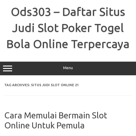
Skip
to
Ods303 – Daftar Situs
content
Judi Slot Poker Togel
Bola Online Terpercaya
Menu
TAG ARCHIVES:
SITUS JUDI SLOT ONLINE 21
Cara Memulai Bermain Slot
Online Untuk Pemula