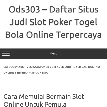
Skip
to
Ods303 – Daftar Situs
content
Judi Slot Poker Togel
Bola Online Terpercaya
Menu
CATEGORY ARCHIVES:
SAYAPOKER COM AGEN JUDI POKER DAN DOMINO
ONLINE TERPERCAYA INDONESIA
Cara Memulai Bermain Slot
Online Untuk Pemula