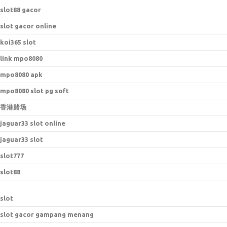
s
lot88 gacor
slot gacor online
koi365 slot
link mpo8080
mpo8080 apk
mpo8080 slot pg soft
香港赌场
jaguar33 slot online
jaguar33 slot
slot777
slot88
slot
slot gacor gampang menang