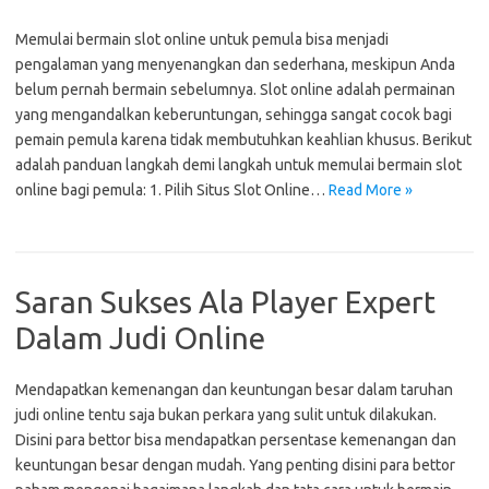
Memulai bermain slot online untuk pemula bisa menjadi
pengalaman yang menyenangkan dan sederhana, meskipun Anda
belum pernah bermain sebelumnya. Slot online adalah permainan
yang mengandalkan keberuntungan, sehingga sangat cocok bagi
pemain pemula karena tidak membutuhkan keahlian khusus. Berikut
adalah panduan langkah demi langkah untuk memulai bermain slot
online bagi pemula: 1. Pilih Situs Slot Online…
Read More »
Saran Sukses Ala Player Expert
Dalam Judi Online
Mendapatkan kemenangan dan keuntungan besar dalam taruhan
judi online tentu saja bukan perkara yang sulit untuk dilakukan.
Disini para bettor bisa mendapatkan persentase kemenangan dan
keuntungan besar dengan mudah. Yang penting disini para bettor