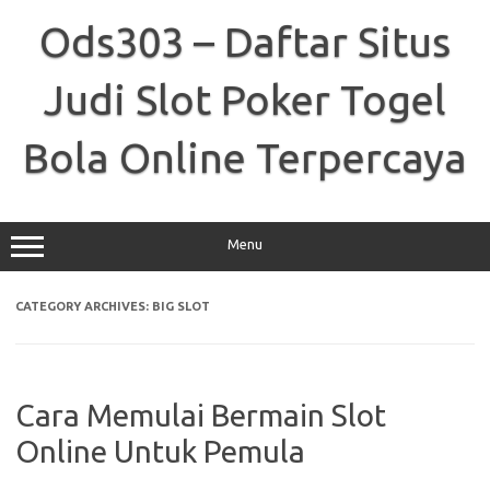
Skip
to
Ods303 – Daftar Situs
content
Judi Slot Poker Togel
Bola Online Terpercaya
Menu
CATEGORY ARCHIVES:
BIG SLOT
Cara Memulai Bermain Slot
Online Untuk Pemula