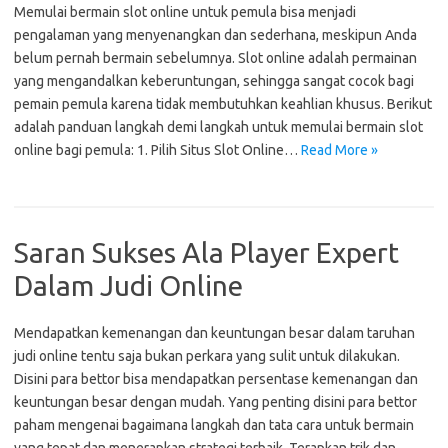
Memulai bermain slot online untuk pemula bisa menjadi
pengalaman yang menyenangkan dan sederhana, meskipun Anda
belum pernah bermain sebelumnya. Slot online adalah permainan
yang mengandalkan keberuntungan, sehingga sangat cocok bagi
pemain pemula karena tidak membutuhkan keahlian khusus. Berikut
adalah panduan langkah demi langkah untuk memulai bermain slot
online bagi pemula: 1. Pilih Situs Slot Online…
Read More »
Saran Sukses Ala Player Expert
Dalam Judi Online
Mendapatkan kemenangan dan keuntungan besar dalam taruhan
judi online tentu saja bukan perkara yang sulit untuk dilakukan.
Disini para bettor bisa mendapatkan persentase kemenangan dan
keuntungan besar dengan mudah. Yang penting disini para bettor
paham mengenai bagaimana langkah dan tata cara untuk bermain