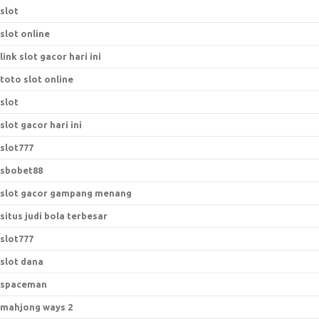
slot
slot online
link slot gacor hari ini
toto slot online
slot
slot gacor hari ini
slot777
sbobet88
slot gacor gampang menang
situs judi bola terbesar
slot777
slot dana
spaceman
mahjong ways 2