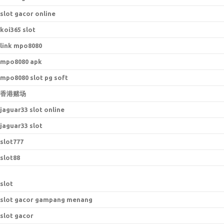
slot gacor online
koi365 slot
link mpo8080
mpo8080 apk
mpo8080 slot pg soft
香港赌场
jaguar33 slot online
jaguar33 slot
slot777
slot88
slot
slot gacor gampang menang
slot gacor