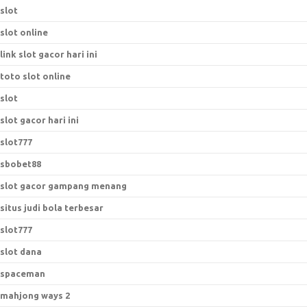
slot
slot online
link slot gacor hari ini
toto slot online
slot
slot gacor hari ini
slot777
sbobet88
slot gacor gampang menang
situs judi bola terbesar
slot777
slot dana
spaceman
mahjong ways 2