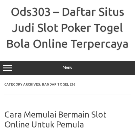
Skip
to
Ods303 – Daftar Situs
content
Judi Slot Poker Togel
Bola Online Terpercaya
Menu
CATEGORY ARCHIVES:
BANDAR TOGEL 236
Cara Memulai Bermain Slot
Online Untuk Pemula