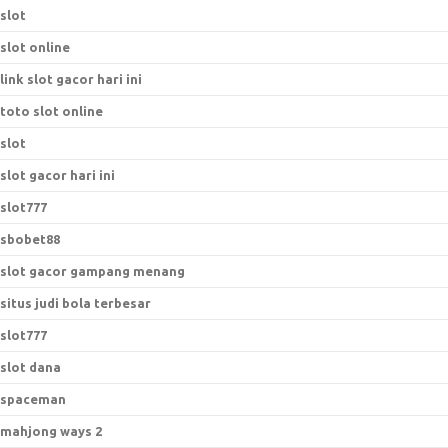
slot
slot online
link slot gacor hari ini
toto slot online
slot
slot gacor hari ini
slot777
sbobet88
slot gacor gampang menang
situs judi bola terbesar
slot777
slot dana
spaceman
mahjong ways 2