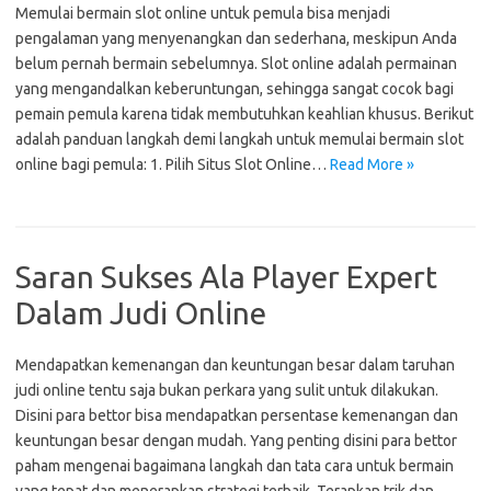
Memulai bermain slot online untuk pemula bisa menjadi
pengalaman yang menyenangkan dan sederhana, meskipun Anda
belum pernah bermain sebelumnya. Slot online adalah permainan
yang mengandalkan keberuntungan, sehingga sangat cocok bagi
pemain pemula karena tidak membutuhkan keahlian khusus. Berikut
adalah panduan langkah demi langkah untuk memulai bermain slot
online bagi pemula: 1. Pilih Situs Slot Online…
Read More »
Saran Sukses Ala Player Expert
Dalam Judi Online
Mendapatkan kemenangan dan keuntungan besar dalam taruhan
judi online tentu saja bukan perkara yang sulit untuk dilakukan.
Disini para bettor bisa mendapatkan persentase kemenangan dan
keuntungan besar dengan mudah. Yang penting disini para bettor
paham mengenai bagaimana langkah dan tata cara untuk bermain