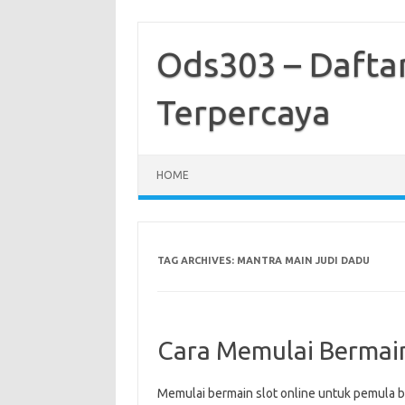
Skip
to
content
Ods303 – Daftar
Terpercaya
HOME
TAG ARCHIVES:
MANTRA MAIN JUDI DADU
Cara Memulai Bermain
Memulai bermain slot online untuk pemula