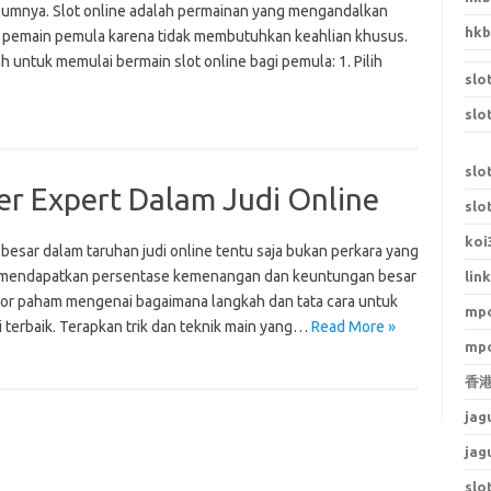
umnya. Slot online adalah permainan yang mengandalkan
hk
 pemain pemula karena tidak membutuhkan keahlian khusus.
 untuk memulai bermain slot online bagi pemula: 1. Pilih
slo
slo
s
lo
er Expert Dalam Judi Online
slo
koi
ar dalam taruhan judi online tentu saja bukan perkara yang
bisa mendapatkan persentase kemenangan dan keuntungan besar
lin
tor paham mengenai bagaimana langkah dan tata cara untuk
mpo
 terbaik. Terapkan trik dan teknik main yang…
Read More »
mpo
香
jag
jag
slo