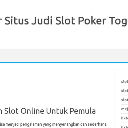
 Situs Judi Slot Poker Tog
slo
slo
slo
 Slot Online Untuk Pemula
mej
hk
 bisa menjadi pengalaman yang menyenangkan dan sederhana,
hk