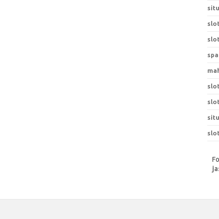
sit
slo
slo
sp
mah
slo
slo
sit
slo
Fo
ja