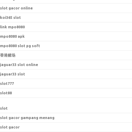
slot gacor online
koi365 slot
link mpo8080
mpo8080 apk
mpo8080 slot pg soft
香港赌场
jaguar33 slot online
jaguar33 slot
slot777
slot88
slot
slot gacor gampang menang
slot gacor