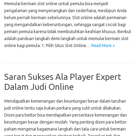
Memulai bermain slot online untuk pemula bisa menjadi
pengalaman yang menyenangkan dan sederhana, meskipun Anda
belum pernah bermain sebelumnya. Slot online adalah permainan
yang mengandalkan keberuntungan, sehingga sangat cocok bagi
pemain pemula karena tidak membutuhkan keahlian khusus. Berikut
adalah panduan langkah demi langkah untuk memulai bermain slot
online bagi pemula: 1. Pilih Situs Slot Online…
Read More »
Saran Sukses Ala Player Expert
Dalam Judi Online
Mendapatkan kemenangan dan keuntungan besar dalam taruhan
judi online tentu saja bukan perkara yang sulit untuk dilakukan.
Disini para bettor bisa mendapatkan persentase kemenangan dan
keuntungan besar dengan mudah. Yang penting disini para bettor
paham mengenai bagaimana langkah dan tata cara untuk bermain