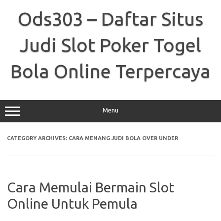
Skip
to
Ods303 – Daftar Situs
content
Judi Slot Poker Togel
Bola Online Terpercaya
Menu
CATEGORY ARCHIVES:
CARA MENANG JUDI BOLA OVER UNDER
Cara Memulai Bermain Slot
Online Untuk Pemula