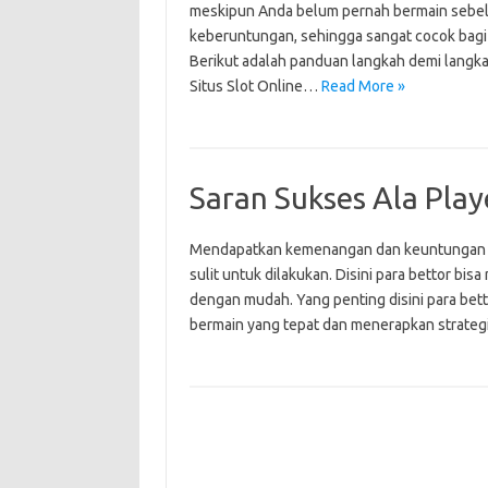
meskipun Anda belum pernah bermain sebel
keberuntungan, sehingga sangat cocok bagi
Berikut adalah panduan langkah demi langkah
Situs Slot Online…
Read More »
Saran Sukses Ala Play
Mendapatkan kemenangan dan keuntungan bes
sulit untuk dilakukan. Disini para bettor 
dengan mudah. Yang penting disini para bet
bermain yang tepat dan menerapkan strategi