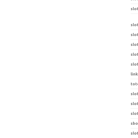
slo
slo
slo
slo
slo
slo
lin
tot
slo
slo
slo
sbo
slo