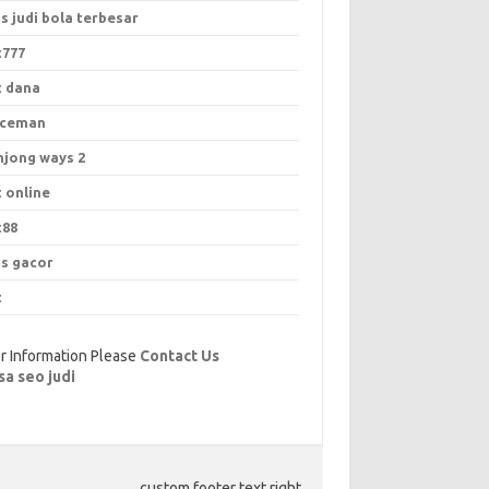
us judi bola terbesar
t777
t dana
aceman
jong ways 2
t online
t88
us gacor
t
r Information Please
Contact Us
sa seo judi
custom footer text right