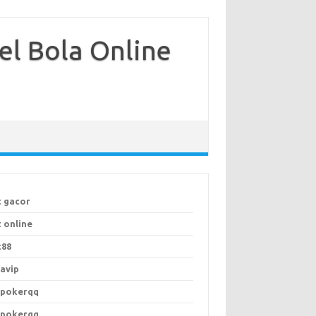
el Bola Online
t gacor
t online
t88
avip
bpokerqq
bpokerqq