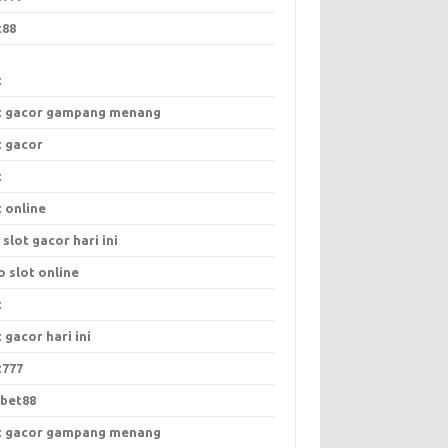
t88
t
t gacor gampang menang
t gacor
t
t online
k slot gacor hari ini
o slot online
t
t gacor hari ini
t777
bet88
t gacor gampang menang