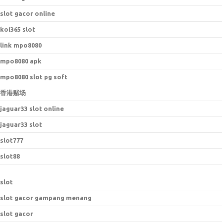
slot gacor online
koi365 slot
link mpo8080
mpo8080 apk
mpo8080 slot pg soft
香港赌场
jaguar33 slot online
jaguar33 slot
slot777
slot88
slot
slot gacor gampang menang
slot gacor