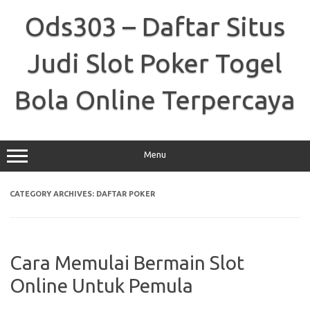
Skip
to
Ods303 – Daftar Situs
content
Judi Slot Poker Togel
Bola Online Terpercaya
Menu
CATEGORY ARCHIVES:
DAFTAR POKER
Cara Memulai Bermain Slot
Online Untuk Pemula