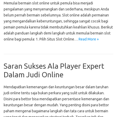
Memulai bermain slot online untuk pemula bisa menjadi
pengalaman yang menyenangkan dan sederhana, meskipun Anda
belum pernah bermain sebelumnya. Slot online adalah permainan
yang mengandalkan keberuntungan, sehingga sangat cocok bagi
pemain pemula karena tidak membutuhkan keahlian khusus. Berikut
adalah panduan langkah demi langkah untuk memulai bermain slot
online bagi pemula: 1. Pilih Situs Slot Online…
Read More »
Saran Sukses Ala Player Expert
Dalam Judi Online
Mendapatkan kemenangan dan keuntungan besar dalam taruhan
judi online tentu saja bukan perkara yang sulit untuk dilakukan.
Disini para bettor bisa mendapatkan persentase kemenangan dan
keuntungan besar dengan mudah. Yang penting disini para bettor
paham mengenai bagaimana langkah dan tata cara untuk bermain