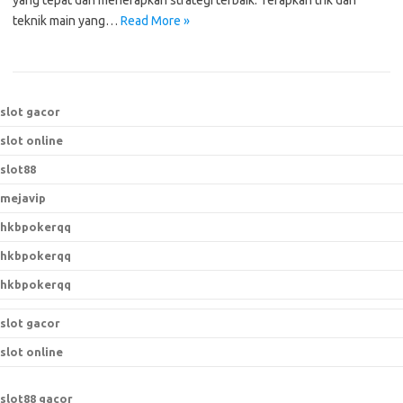
yang tepat dan menerapkan strategi terbaik. Terapkan trik dan
teknik main yang…
Read More »
slot gacor
slot online
slot88
mejavip
hkbpokerqq
hkbpokerqq
hkbpokerqq
slot gacor
slot online
s
lot88 gacor