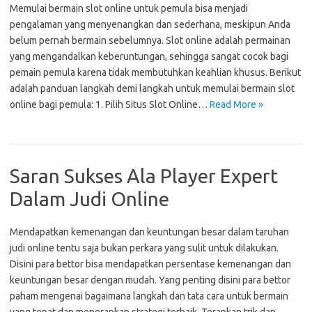
Memulai bermain slot online untuk pemula bisa menjadi
pengalaman yang menyenangkan dan sederhana, meskipun Anda
belum pernah bermain sebelumnya. Slot online adalah permainan
yang mengandalkan keberuntungan, sehingga sangat cocok bagi
pemain pemula karena tidak membutuhkan keahlian khusus. Berikut
adalah panduan langkah demi langkah untuk memulai bermain slot
online bagi pemula: 1. Pilih Situs Slot Online…
Read More »
Saran Sukses Ala Player Expert
Dalam Judi Online
Mendapatkan kemenangan dan keuntungan besar dalam taruhan
judi online tentu saja bukan perkara yang sulit untuk dilakukan.
Disini para bettor bisa mendapatkan persentase kemenangan dan
keuntungan besar dengan mudah. Yang penting disini para bettor
paham mengenai bagaimana langkah dan tata cara untuk bermain