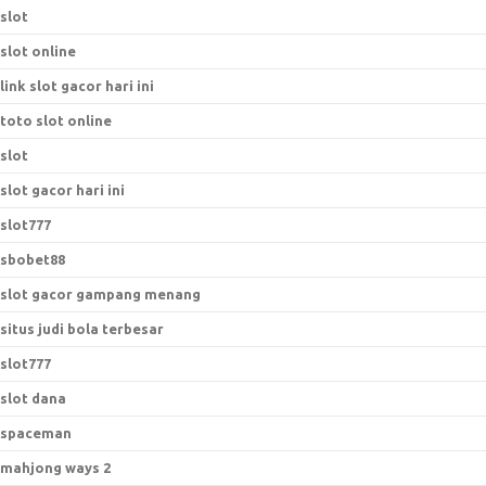
slot
slot online
link slot gacor hari ini
toto slot online
slot
slot gacor hari ini
slot777
sbobet88
slot gacor gampang menang
situs judi bola terbesar
slot777
slot dana
spaceman
mahjong ways 2