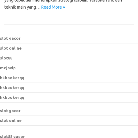
yang tepat dan menerapkan strategi terbaik. Terapkan trik dan
teknik main yang…
Read More »
slot gacor
slot online
slot88
mejavip
hkbpokerqq
hkbpokerqq
hkbpokerqq
slot gacor
slot online
s
lot88 gacor